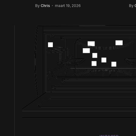
wat je moet weten
ov
By
Chris
maart 19, 2026
By