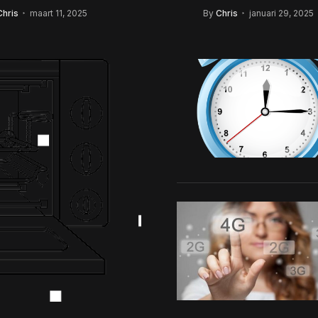
ens ontdekken
bedrijf in Breda 
Chris
maart 11, 2025
By
Chris
januari 29, 2025
effectieve online
advertentiecam