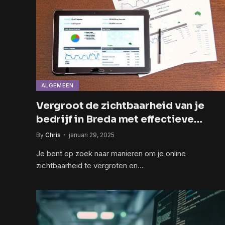
ALGEMEEN
Vergroot de zichtbaarheid van je
bedrijf in Breda met effectieve
online advertentiecampagnes
By
Chris
januari 29, 2025
Je bent op zoek naar manieren om je online
zichtbaarheid te vergroten en…