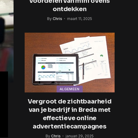
voordelen van mini ovens
ontdekken
By
Chris
maart 11, 2025
ALGEMEEN
Vergroot de zichtbaarheid
van je bedrijf in Breda met
effectieve online
advertentiecampagnes
By
Chris
januari 29, 2025