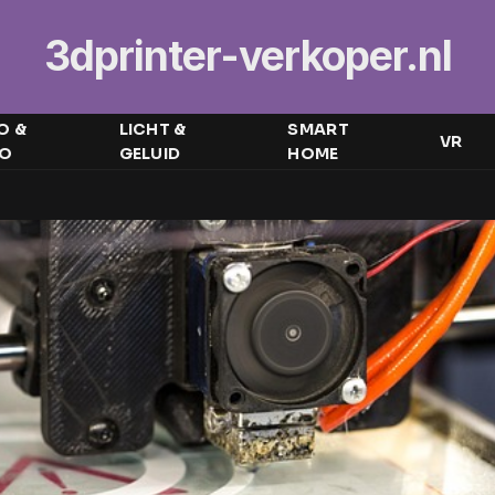
3dprinter-verkoper.nl
O &
LICHT &
SMART
VR
EO
GELUID
HOME