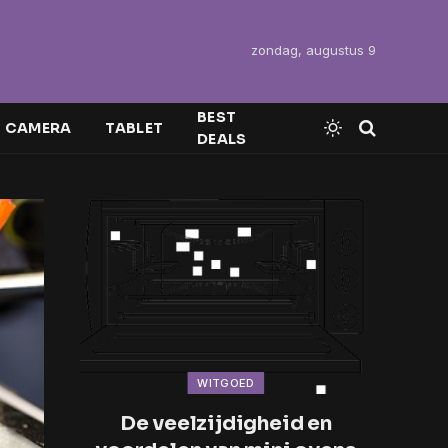
zondag, augustus 9
BEST
CAMERA
TABLET
DEALS
WITGOED
De veelzijdigheid en