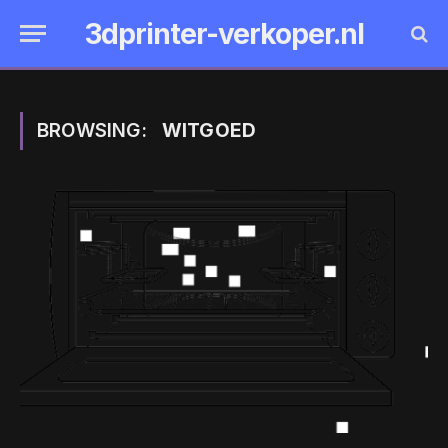
3dprinter-verkoper.nl
BROWSING:
WITGOED