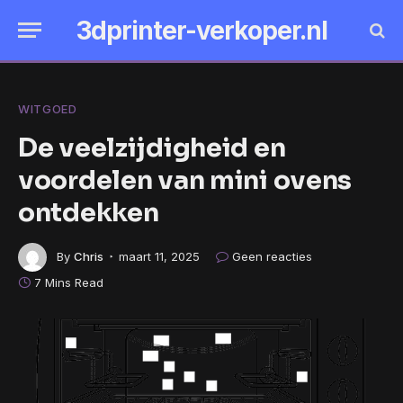
3dprinter-verkoper.nl
WITGOED
De veelzijdigheid en
voordelen van mini ovens
ontdekken
By
Chris
maart 11, 2025
Geen reacties
7 Mins Read