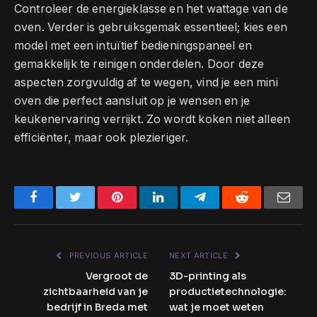
Controleer de energieklasse en het wattage van de
oven. Verder is gebruiksgemak essentieel; kies een
model met een intuïtief bedieningspaneel en
gemakkelijk te reinigen onderdelen. Door deze
aspecten zorgvuldig af te wegen, vind je een mini
oven die perfect aansluit op je wensen en je
keukenervaring verrijkt. Zo wordt koken niet alleen
efficiënter, maar ook plezieriger.
Facebook
Twitter
Pinterest
LinkedIn
Telegram
Reddit
Emai
PREVIOUS ARTICLE
NEXT ARTICLE
Vergroot de
3D-printing als
zichtbaarheid van je
productietechnologie:
bedrijf in Breda met
wat je moet weten